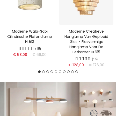
Moderne Wabi-Sabi
Moderne Creatieve
Cilindrische Plafondlamp
Hanglamp Van Geplooid
HL513
Glas - Flesvormige
Hanglamp Voor De
(15)
Eetkamer HL615
€ 58,00
€ 66,00
(16)
€ 128,00
€ 176,00