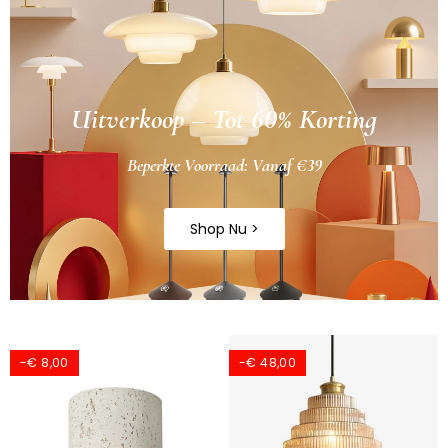
Uitverkoop – Tot 60% Korting
Beperkte Voorraad: Vanaf €39
Shop Nu >
-€ 8,00
-€ 48,00