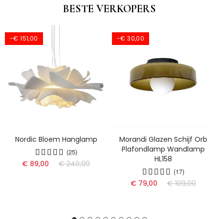
BESTE VERKOPERS
-€ 151,00
-€ 30,00
Nordic Bloem Hanglamp
Morandi Glazen Schijf Orb
Plafondlamp Wandlamp
(25)
HL158
€ 89,00
€ 240,00
(17)
€ 79,00
€ 109,00