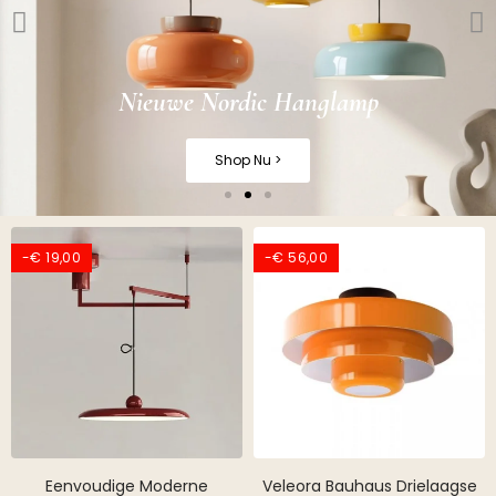
Nieuwe Nordic Hanglamp
Shop Nu >
-€ 19,00
-€ 56,00
Eenvoudige Moderne
Veleora Bauhaus Drielaagse