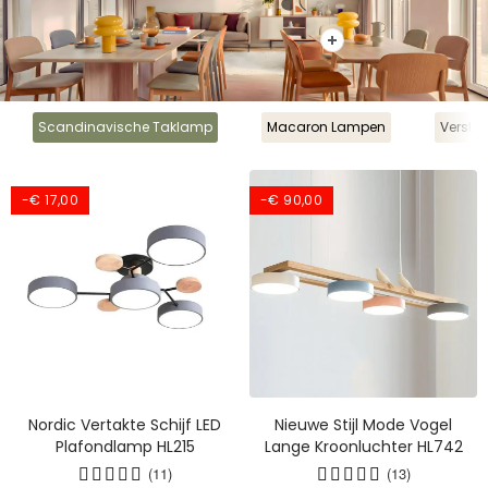
Scandinavische Taklamp
Macaron Lampen
Verste
-€ 17,00
-€ 90,00
Nordic Vertakte Schijf LED
Nieuwe Stijl Mode Vogel
Plafondlamp HL215
Lange Kroonluchter HL742
(11)
(13)