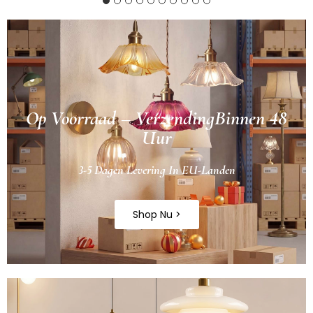
Op Voorraad – VerzendingBinnen 48
Uur
3-5 Dagen Levering In EU-Landen
Shop Nu >