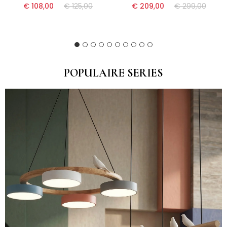
(17)
€ 108,00
€ 125,00
€ 209,00
€ 299,00
(17)
(16)
(9)
(13)
(10)
POPULAIRE SERIES