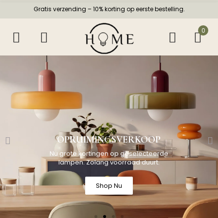
Gratis verzending – 10% korting op eerste bestelling.
0
OPRUIMINGSVERKOOP
Nu grote kortingen op geselecteerde
lampen. Zolang voorraad duurt.
Shop Nu