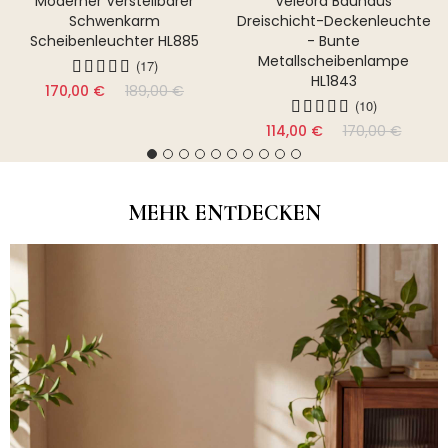
Moderner Verstellbarer
Veleora Bauhaus
Schwenkarm
Dreischicht-Deckenleuchte
Scheibenleuchter HL885
- Bunte
Metallscheibenlampe
(17)
HL1843
170,00 €
189,00 €
(10)
114,00 €
170,00 €
MEHR ENTDECKEN