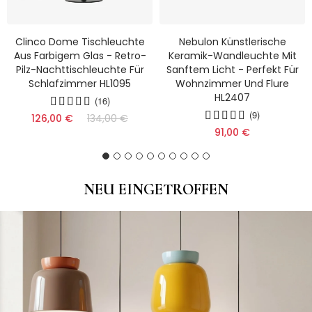
Clinco Dome Tischleuchte
Nebulon Künstlerische
Aus Farbigem Glas - Retro-
Keramik-Wandleuchte Mit
Pilz-Nachttischleuchte Für
Sanftem Licht - Perfekt Für
Schlafzimmer HL1095
Wohnzimmer Und Flure
HL2407
(16)
(9)
126,00 €
134,00 €
91,00 €
NEU EINGETROFFEN