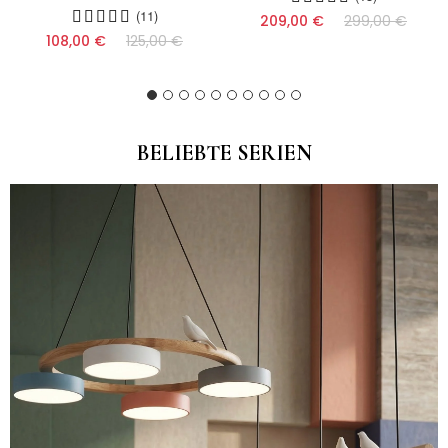
(11)
(17)
209,00 €
299,00 €
(17)
108,00 €
125,00 €
(9)
(16)
(13)
(10)
BELIEBTE SERIEN