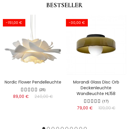
BESTSELLER
-151,00 €
-30,00 €
Nordic Flower Pendelleuchte
Morandi Glass Disc Orb
Deckenleuchte
(25)
Wandleuchte HL158
89,00 €
240,00 €
(17)
79,00 €
109,00 €