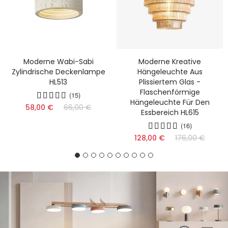
Moderne Wabi-Sabi
Moderne Kreative
Zylindrische Deckenlampe
Hängeleuchte Aus
HL513
Plissiertem Glas -
Flaschenförmige
(15)
Hängeleuchte Für Den
58,00 €
66,00 €
Essbereich HL615
(16)
128,00 €
176,00 €