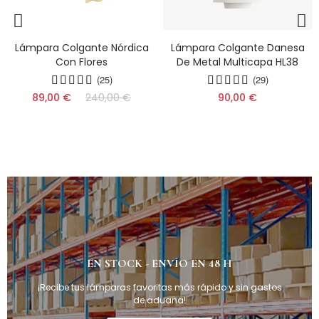
Lámpara Colgante Danesa
Lámpara De Araña Larga
De Metal Multicapa HL38
Con Forma De Pájaro De
Estilo Nuevo Y Moderno
(29)
(10)
HL742
90,00 €
(13)
(11)
(9)
209,00 €
299,00 €
EN STOCK - ENVÍO EN 48 H
¡Recibe tus lámparas favoritas más rápido y sin gastos
de aduana!