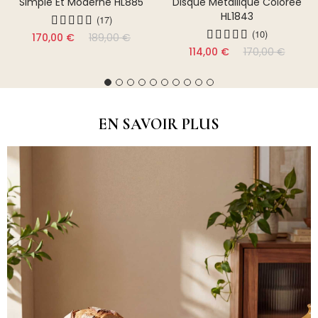
Simple Et Moderne HL885
Disque Métallique Colorée
HL1843
(17)
(10)
170,00 €
189,00 €
114,00 €
170,00 €
EN SAVOIR PLUS