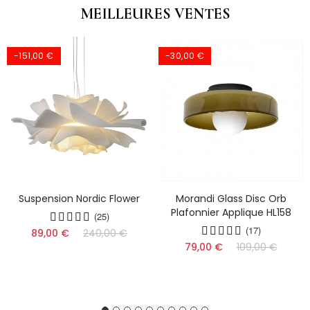
MEILLEURES VENTES
-151,00 €
-30,00 €
Suspension Nordic Flower
Morandi Glass Disc Orb
Plafonnier Applique HL158
(25)
(17)
89,00 €
240,00 €
79,00 €
109,00 €