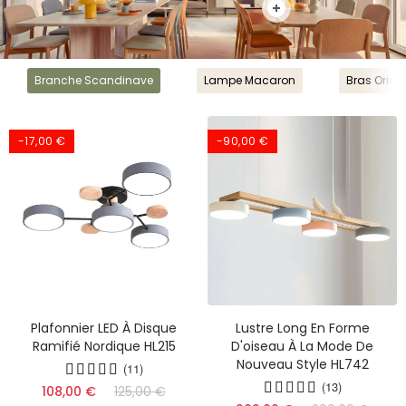
Branche Scandinave
Lampe Macaron
Bras Orien
-17,00 €
-90,00 €
Plafonnier LED À Disque
Lustre Long En Forme
Ramifié Nordique HL215
D'oiseau À La Mode De
Nouveau Style HL742
(11)
(17)
(16)
(13)
108,00 €
125,00 €
(17)
(13)