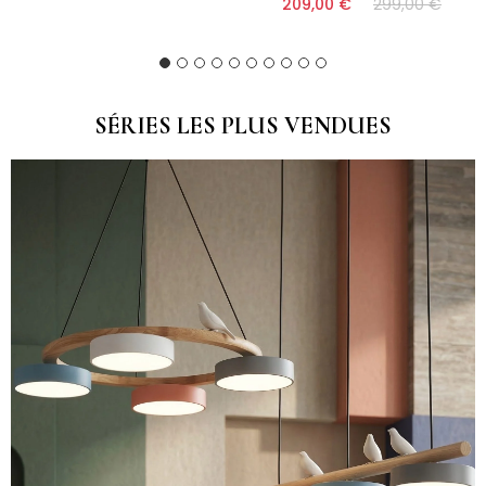
209,00 €
299,00 €
(9)
(10)
SÉRIES LES PLUS VENDUES