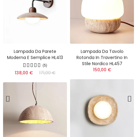
Lampada Da Parete
Lampada Da Tavolo
Moderna E Semplice HL413
Rotonda In Travertino In
Stile Nordico HL457
(5)
150,00 €
(13)
138,00 €
171,00 €