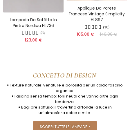
Applique Da Parete
Francese Vintage Simplicity
Lampada Da Soffitto In
HL897
Pietra Nordica HL736
(10)
(8)
105,00 €
140,00 €
123,00 €
CONCETTO DI DESIGN
ꔷ Texture naturale: venature e porosità per un caldo fascino
organico.
ꔷ Fascino senza tempo: toni neutri che vanno oltre ogni
tendenza.
ꔷ Bagliore soffuso: il travertino diffonde la luce in
un'atmosfera dolce e mite.
SCOPRI TUTTE LE LAMPADE >