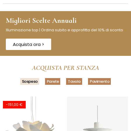
Migliori Scelte Annuali
Illuminazione top | Ordina subito e approfitta del 10% di sconto
Acquista ora >
ACQUISTA PER STANZA
Sospeso
Parete
Tavolo
Pavimento
-90,00 €