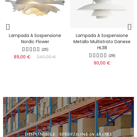
Lampada A Sospensione
Nuovo Stile Moda Uccello
Metallo Multistrato Danese
Lampadario Lungo HL742
HL38
(13)
(29)
209,00 €
299,00 €
(12)
90,00 €
(11)
(10)
DISPONIBILE - SPEDIZIONE IN 48 ORE