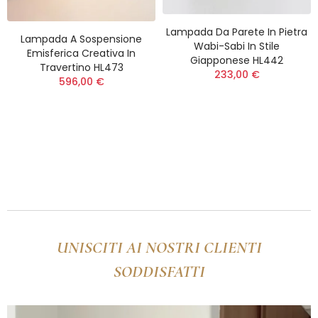
Lampada Da Parete In Pietra
Lampada A Sospensione
Wabi-Sabi In Stile
Emisferica Creativa In
Giapponese HL442
Travertino HL473
233,00 €
(12)
(9)
596,00 €
UNISCITI AI NOSTRI CLIENTI
SODDISFATTI