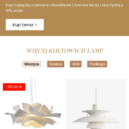
Kup najlepiej oceniane oświetlenie | Zamów teraz i skorzystaj z
10% zniżki
Kup teraz >
WIĘCEJ KULTOWYCH LAMP
Wiszące
Ściana
Stół
Podłoga
-90,00 €