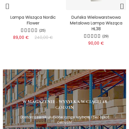
Duńska Wielowarstwowa
Nowy Styl Modny Długi
Metalowa Lampa Wisząca
Żyrandol W Kształcie Ptaka
HL38
HL742
(10
(29)
(13)
12)
(11)
90,00 €
209,00 €
299,00 €
10)
(9)
W MAGAZYNIE - WYSYŁKA W CIĄGU 48
GODZIN
Dostarcz swoje ulubione lampy szybciej i bez opłat
celnych!