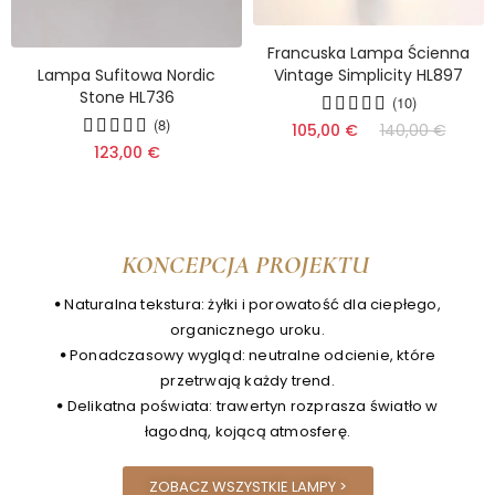
Francuska Lampa Ścienna
Lampa Sufitowa Nordic
Vintage Simplicity HL897
Stone HL736
(10)
(8)
105,00 €
140,00 €
123,00 €
KONCEPCJA PROJEKTU
ꔷ Naturalna tekstura: żyłki i porowatość dla ciepłego,
organicznego uroku.
ꔷ Ponadczasowy wygląd: neutralne odcienie, które
przetrwają każdy trend.
ꔷ Delikatna poświata: trawertyn rozprasza światło w
łagodną, kojącą atmosferę.
ZOBACZ WSZYSTKIE LAMPY >