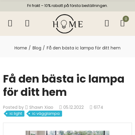
Fri frakt – 10% rabatt på första beställningen.
0
Home
Blog
Få den bästa ic lampa för ditt hem
Få den bästa ic lampa
för ditt hem
Posted by
Shawn Xiao
05.12.2022
6174
ic light
ic vägglampa