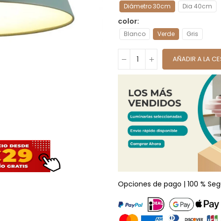
Diámetro 30cm
Dia 40cm
color
Blanco
Verde
Gris
AÑADIR A LA C
Opciones de pago | 100 % Seg