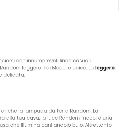
ciarsi con innumerevoli linee casuali.
 Random leggero II di Moooi è unico. La
leggero
 delicata.
de anche la lampada da terra Random. La
extra alla tua casa, la luce Random moooi è una
fusa che illumina ogni angolo buio. Altrettanto