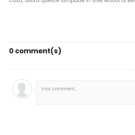
casa, allora queste lampade in stile Moooi di Be
0
comment(s)
Your comment...