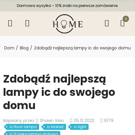
Darmowa wysyłka – 10% zniżki na pierwsze zamówienie.
0
Dom
Blog
Zdobądź najlepszą lampy ic do swojego domu
Zdobądź najlepszą
lampy ic do swojego
domu
Napisany przez
Shawn Xiao
05.12.2022
6179
ic floor lampa
ic kinkiet
ic light
ic t1 niska lampa stołowa