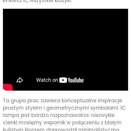
kinkietu ic, wszystkie klasyki.
Ta grupa prac zawiera konceptualne inspiracje
prostym stylem i geometrycznymi symbolami. IC
lampa jest bardzo rozpoznawalna: niezwykle
cienki mosiężny wspornik w połączeniu z białym
kulistym kloszem doprowadził minimalistyczną