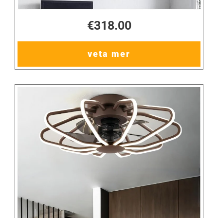
€318.00
veta mer