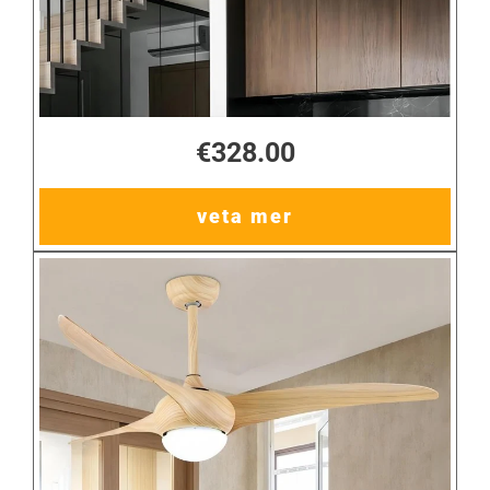
€328.00
veta mer