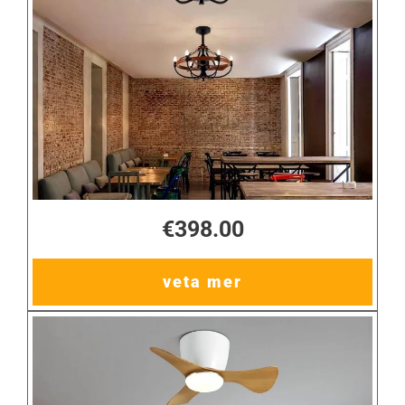
€398.00
veta mer