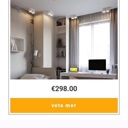
€298.00
veta mer