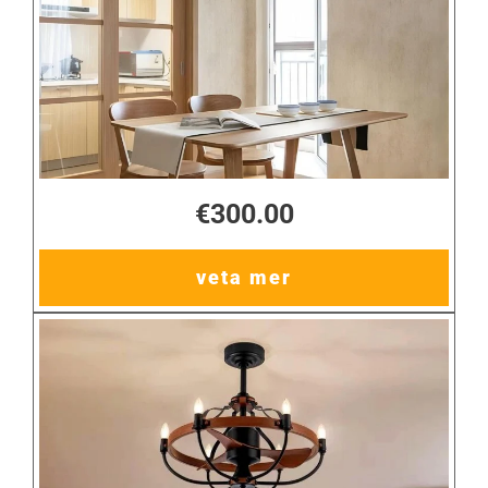
€300.00
veta mer