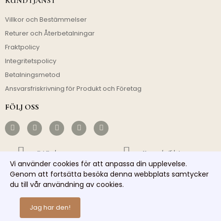
KUNDTJÄNST
Villkor och Bestämmelser
Returer och Återbetalningar
Fraktpolicy
Integritetspolicy
Betalningsmetod
Ansvarsfriskrivning för Produkt och Företag
FÖLJ OSS
Fri Frakt
Kostnadseffektivt
Vi använder cookies för att anpassa din upplevelse.
Snabb Avsändning
Ansvarsfull Service
Genom att fortsätta besöka denna webbplats samtycker
du till vår användning av cookies.
Copyright © 2026 homelights. Alla rättigheter reserverade.
Jag har den!