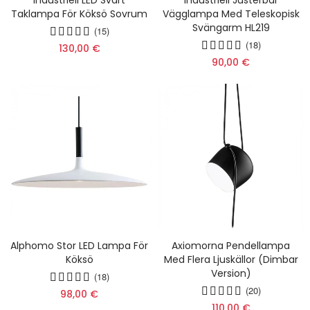
Taklampa För Köksö Sovrum
Vägglampa Med Teleskopisk
Svängarm HL219
(15)
(18)
130,00 €
90,00 €
Alphomo Stor LED Lampa För
Axiomorna Pendellampa
Köksö
Med Flera Ljuskällor (dimbar
Version)
(18)
(20)
98,00 €
110,00 €