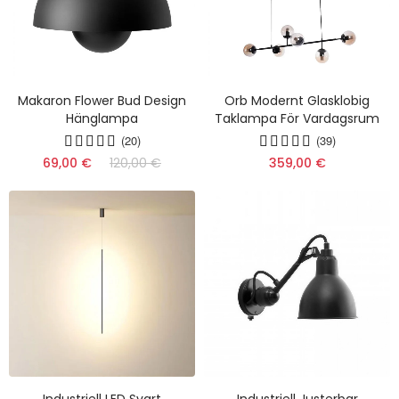
Makaron Flower Bud Design
Orb Modernt Glasklobig
Hänglampa
Taklampa För Vardagsrum
(20)
(39)
69,00 €
120,00 €
359,00 €
Industriell LED Svart
Industriell Justerbar