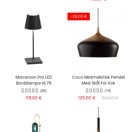
-25,00 €
Macaroon Pro LED
Coco Minimalistisk Pendel
Bordslampa HL76
Med Skål För Kök
(25)
(10)
118,00 €
125,00 €
150,00 €