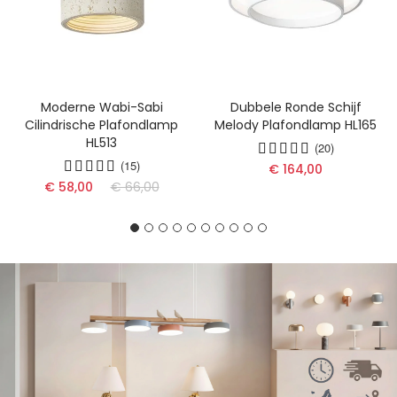
Moderne Wabi-Sabi
Dubbele Ronde Schijf
Cilindrische Plafondlamp
Melody Plafondlamp HL165
HL513
(20)
(15)
€ 164,00
€ 58,00
€ 66,00