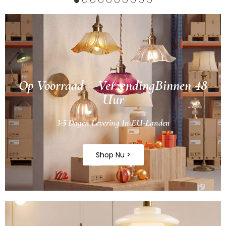
Op Voorraad – VerzendingBinnen 48
Uur
3-5 Dagen Levering In EU-Landen
Shop Nu >