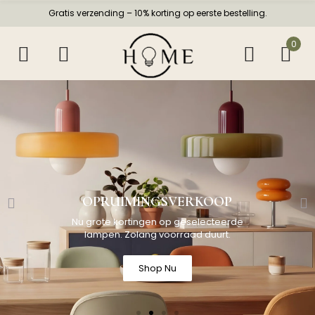
Gratis verzending – 10% korting op eerste bestelling.
0
OPRUIMINGSVERKOOP
Nu grote kortingen op geselecteerde
lampen. Zolang voorraad duurt.
Shop Nu