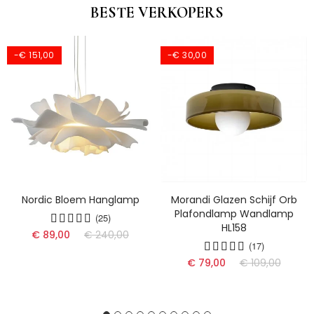
BESTE VERKOPERS
-€ 151,00
-€ 30,00
Nordic Bloem Hanglamp
Morandi Glazen Schijf Orb
Plafondlamp Wandlamp
(25)
HL158
€ 89,00
€ 240,00
(17)
€ 79,00
€ 109,00