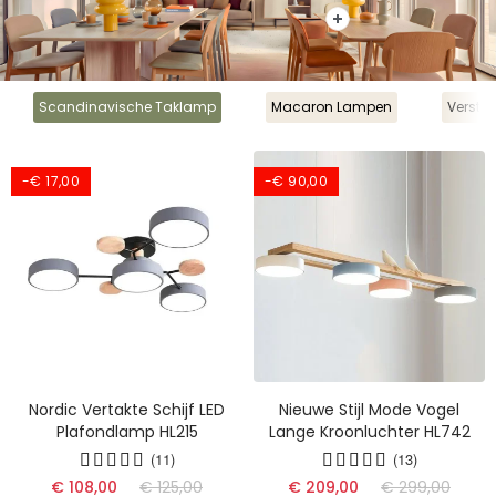
Scandinavische Taklamp
Macaron Lampen
Verste
-€ 17,00
-€ 90,00
Nordic Vertakte Schijf LED
Nieuwe Stijl Mode Vogel
Plafondlamp HL215
Lange Kroonluchter HL742
(11)
(13)
(17)
€ 108,00
€ 125,00
€ 209,00
€ 299,00