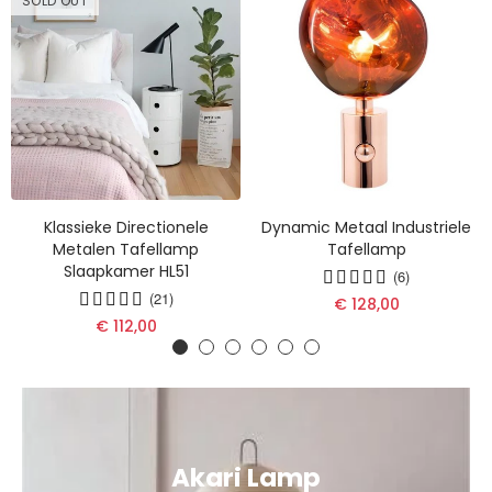
SOLD OUT
Klassieke Directionele
Dynamic Metaal Industriele
Metalen Tafellamp
Tafellamp
Slaapkamer HL51
(6)
(21)
€ 128,00
€ 112,00
Akari Lamp