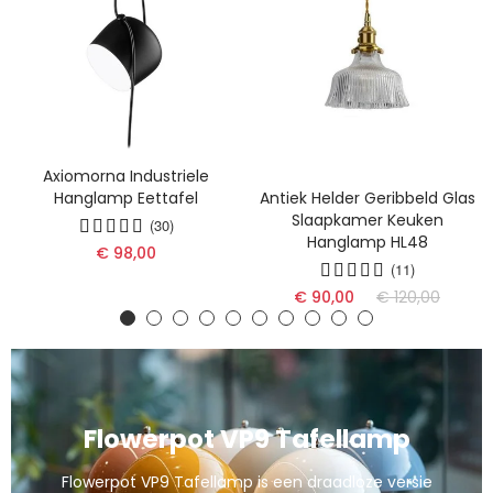
Axiomorna Industriele
Hanglamp Eettafel
Antiek Helder Geribbeld Glas
Slaapkamer Keuken
(30)
Hanglamp HL48
€ 98,00
(11)
€ 90,00
€ 120,00
Flowerpot VP9 Tafellamp
Flowerpot VP9 Tafellamp is een draadloze versie