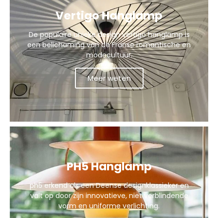
Vertigo Hanglamp
De populaire unieke design vertigo hanglamp is
een belichaming van de Franse romantische en
modecultuur.
Meer weten
PH5 Hanglamp
ph5 erkend als een Deense designklassieker en
valt op door zijn innovatieve, niet verblindende
vorm en uniforme verlichting.