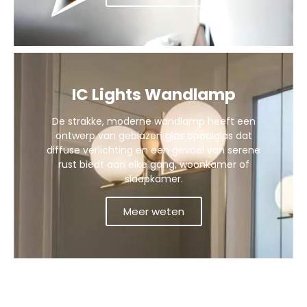
IC Lights Wandlamp
De strakke, moderne wandlamp heeft een
ontwerp van geblazen glas opaalglas dat
diffuse verlichting en een gevoel van serene
rust biedt aan elke gang, woonkamer of
slaapkamer.
Meer weten