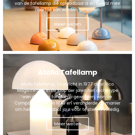
van de tafellamp die oplaadbaar is en overal mee
naartoe kan worden genomen.
Meer weten
Atollo Tafellamp
Atollo tafellamp, opgericht in 1977 door Vico
Magistretti, is in de loop der jaren het archetype
van de atollo tafellamp geworden, won de
Compasso d'Oro in 1979 en veranderde de manier
om het klassieke abat jour voor te stellen volledig.
Meer weten