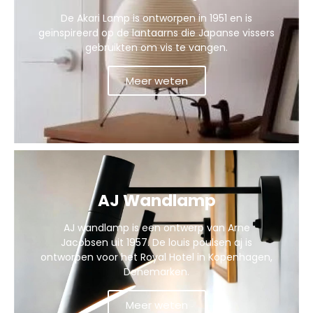
De Akari Lamp is ontworpen in 1951 en is
geïnspireerd op de lantaarns die Japanse vissers
gebruikten om vis te vangen.
Meer weten
AJ Wandlamp
AJ wandlamp is een ontwerp van Arne
Jacobsen uit 1957. De louis poulsen aj is
ontworpen voor het Royal Hotel in Kopenhagen,
Denemarken.
Meer weten