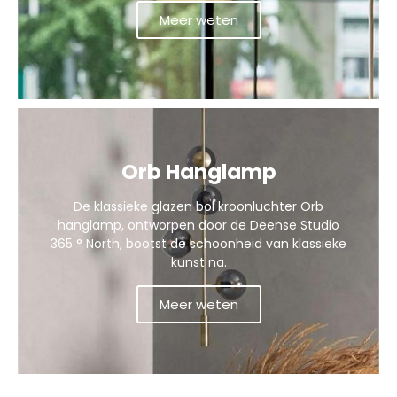
Meer weten
Orb Hanglamp
De klassieke glazen bol kroonluchter Orb
hanglamp, ontworpen door de Deense Studio
365 ° North, bootst de schoonheid van klassieke
kunst na.
Meer weten