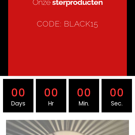
Onze
sterproducten
CODE: BLACK15​
00
00
00
00
Days
Hr
Min.
Sec.