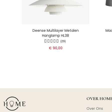
 -
Deense Multilayer Metalen
Mac
gse
Hanglamp HL38
r De
(29)
€ 90,00
OVER HOME
Over Ons