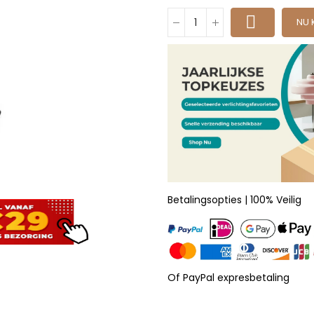
NU 
Betalingsopties | 100% Veilig
Of PayPal expresbetaling