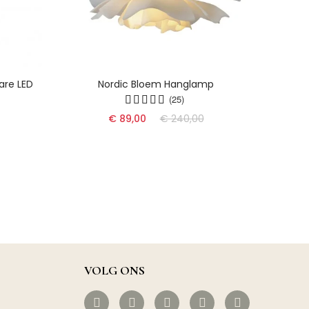
are LED
Nordic Bloem Hanglamp
Dyn
(25)
€ 89,00
€ 240,00
VOLG ONS