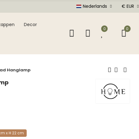
Nederlands
€ EUR
kappen
Decor
0
0
aad Hanglamp
amp
cm x H 22 cm