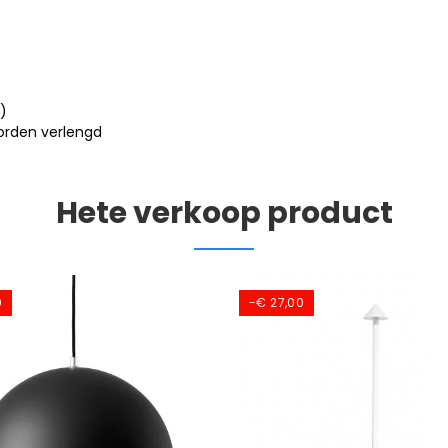
)
worden verlengd
Hete verkoop product
0
-€ 27,00