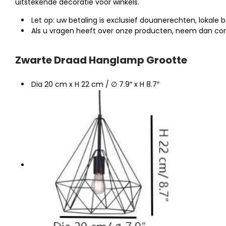
uitstekende decoratie voor winkels.
Let op: uw betaling is exclusief douanerechten, lokale b
Als u vragen heeft over onze producten, neem dan co
Zwarte Draad Hanglamp Grootte
Dia 20 cm x H 22 cm / ∅ 7.9″ x H 8.7″