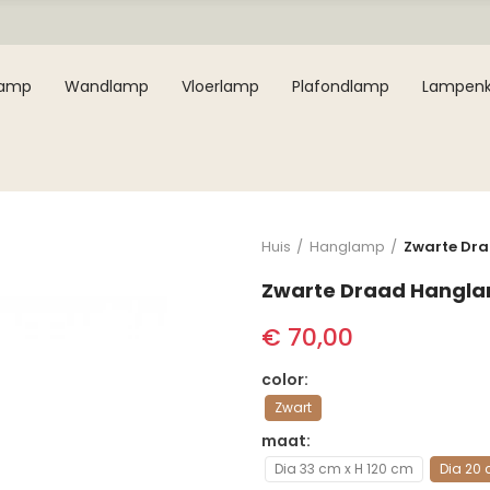
lamp
Wandlamp
Vloerlamp
Plafondlamp
Lampen
Huis
Hanglamp
Zwarte Dr
Zwarte Draad Hangl
€ 70,00
color
Zwart
maat
Dia 33 cm x H 120 cm
Dia 20 