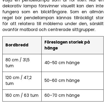
välja en pendellampa som är för liten. När en
dekorativ lampa försvinner visuellt kan den inte
fungera som en blickfångare. Som en allmän
regel bör pendellampan kännas tillräckligt stor
för att relatera till möblerna under den, särskilt
ovanför matbord och centrerade sittgrupper.
Föreslagen storlek på
Bordbredd
hänge
80 cm / 31,5
40–50 cm hänge
tum
120 cm / 47,2
50–60 cm hänge
tum
160 cm / 63 tum
60–70 cm hänge