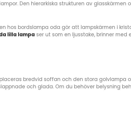
lampor. Den hierarkiska strukturen av glasskärmen
hos bordslampa oda gör att lampskärmen i kristall
da lilla lampa
ser ut som en ljusstake, brinner med 
placeras bredvid soffan och den stora golvlampa oda
g avslappnade och glada. Om du behöver belysning b