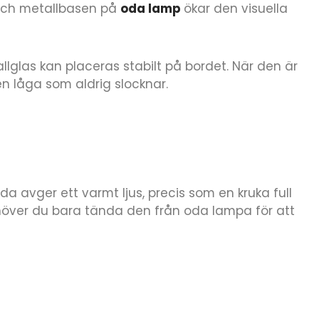
 och metallbasen på
oda lamp
ökar den visuella
glas kan placeras stabilt på bordet. När den är
en låga som aldrig slocknar.
 avger ett varmt ljus, precis som en kruka full
ehöver du bara tända den från oda lampa för att