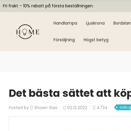
Fri frakt – 10% rabatt på första beställningen.
Handlampa
Ljuskrona
Bordsla
Försäljning
Högst betyg
Det bästa sättet att k
oda g
Posted by
Shawn Xiao
02.12.2022
4734