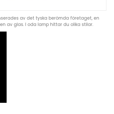
lanserades av det tyska berömda företaget, en
 av glas. I oda lamp hittar du olika stilar.