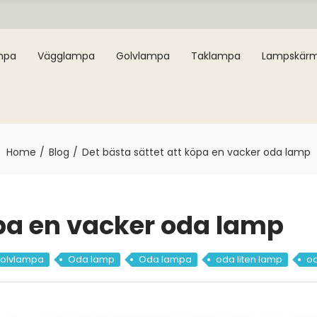
mpa
Vägglampa
Golvlampa
Taklampa
Lampskär
Home
Blog
Det bästa sättet att köpa en vacker oda lamp
öpa en vacker oda lamp
olvlampa
Oda lamp
Oda lampa
oda liten lamp
od