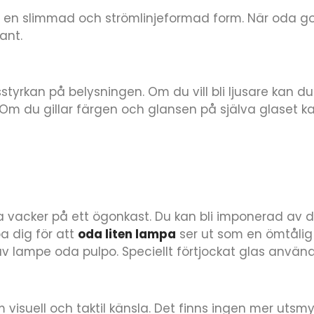
en slimmad och strömlinjeformad form. När oda go
ant.
yrkan på belysningen. Om du vill bli ljusare kan du
 Om du gillar färgen och glansen på själva glaset ka
 vacker på ett ögonkast. Du kan bli imponerad av 
a dig för att
oda liten lampa
ser ut som en ömtålig
av lampe oda pulpo. Speciellt förtjockat glas anvä
isuell och taktil känsla. Det finns ingen mer utsm