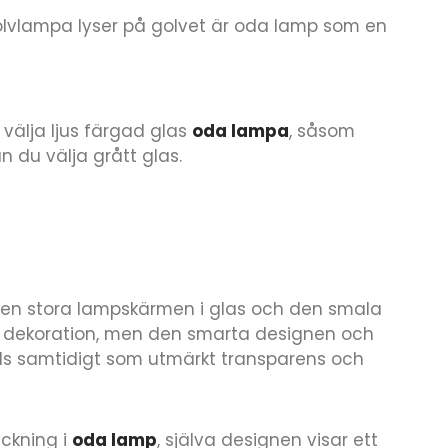
lvlampa lyser på golvet är oda lamp som en
 välja ljus färgad glas
oda lampa
, såsom
n du välja grått glas.
den stora lampskärmen i glas och den smala
 dekoration, men den smarta designen och
nds samtidigt som utmärkt transparens och
yckning i
oda lamp
, själva designen visar ett