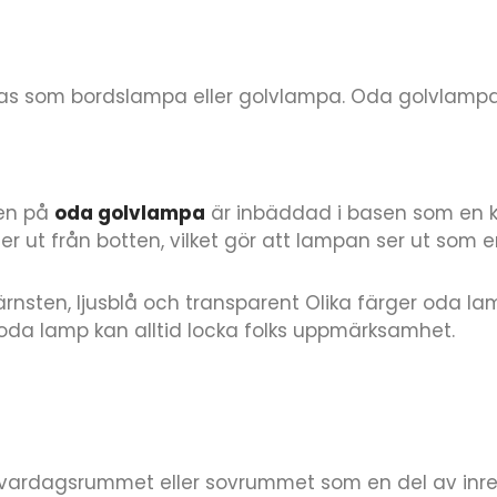
as som bordslampa eller golvlampa. Oda golvlampa 
men på
oda golvlampa
är inbäddad i basen som en k
 ut från botten, vilket gör att lampan ser ut som e
bärnsten, ljusblå och transparent Olika färger oda 
m, oda lamp kan alltid locka folks uppmärksamhet.
i vardagsrummet eller sovrummet som en del av inr