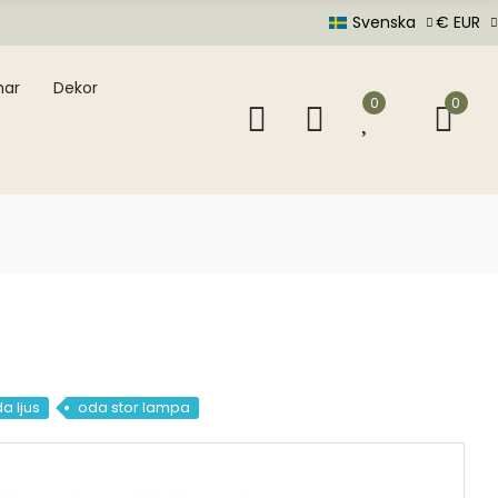
Svenska
€ EUR
mar
Dekor
0
0
a ljus
oda stor lampa