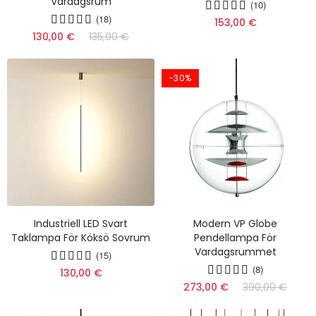
Vardagsrum
(10)
(18)
153,00 €
130,00 €
135,00 €
−30%
Industriell LED Svart
Modern VP Globe
Taklampa För Köksö Sovrum
Pendellampa För
Vardagsrummet
(15)
(8)
130,00 €
273,00 €
390,00 €