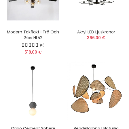
Modern Takfläkt I Trä Och
Akryl LED Ljuskronor
Glas HL52
366,00 €
(6)
518,00 €
Origo Cement Sphere
Pendellampa I Naturlig