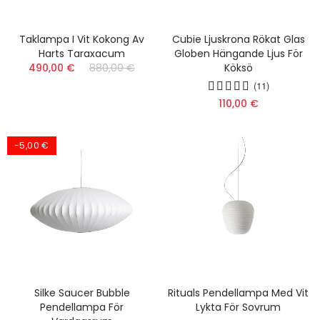
Taklampa I Vit Kokong Av
Cubie Ljuskrona Rökat Glas
Harts Taraxacum
Globen Hängande Ljus För
490,00 €
880,00 €
Köksö
(11)
110,00 €
-5,00 €
Silke Saucer Bubble
Rituals Pendellampa Med Vit
Pendellampa För
Lykta För Sovrum