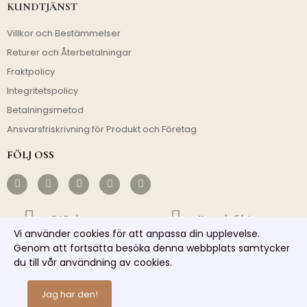
KUNDTJÄNST
Villkor och Bestämmelser
Returer och Återbetalningar
Fraktpolicy
Integritetspolicy
Betalningsmetod
Ansvarsfriskrivning för Produkt och Företag
FÖLJ OSS
Fri Frakt
Kostnadseffektivt
Vi använder cookies för att anpassa din upplevelse.
Snabb Avsändning
Ansvarsfull Service
Genom att fortsätta besöka denna webbplats samtycker
du till vår användning av cookies.
Copyright © 2026 homelights. Alla rättigheter reserverade.
Jag har den!