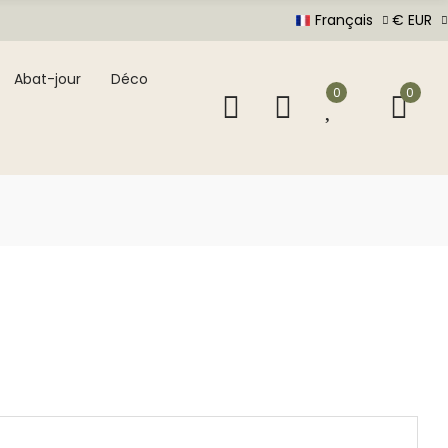
Français
€ EUR
Abat-jour
Déco
0
0