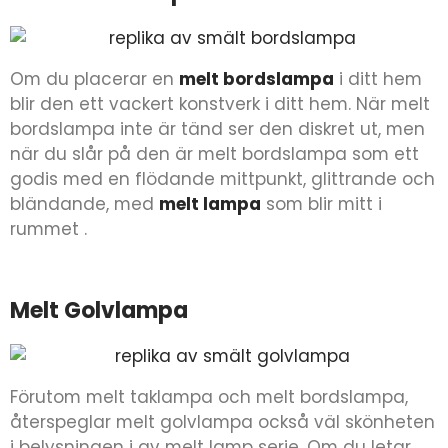
Om du placerar en
melt bordslampa
i ditt hem
blir den ett vackert konstverk i ditt hem. När melt
bordslampa inte är tänd ser den diskret ut, men
när du slår på den är melt bordslampa som ett
godis med en flödande mittpunkt, glittrande och
bländande, med
melt lampa
som blir mitt i
rummet .
Melt Golvlampa
Förutom melt taklampa och melt bordslampa,
återspeglar melt golvlampa också väl skönheten
i belysningen i av melt lamp serie. Om du letar