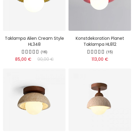
Taklampa Alien Cream Style
Konstdekoration Planet
HL348
Taklampa HL812
(16)
(15)
85,00 €
90,00 €
113,00 €