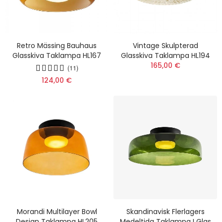
Retro Mässing Bauhaus
Vintage Skulpterad
Glasskiva Taklampa HL167
Glasskiva Taklampa HL194
165,00 €
(11)
124,00 €
Morandi Multilayer Bowl
Skandinavisk Flerlagers
Design Taklampa HL205
Medeltida Taklampa I Glas