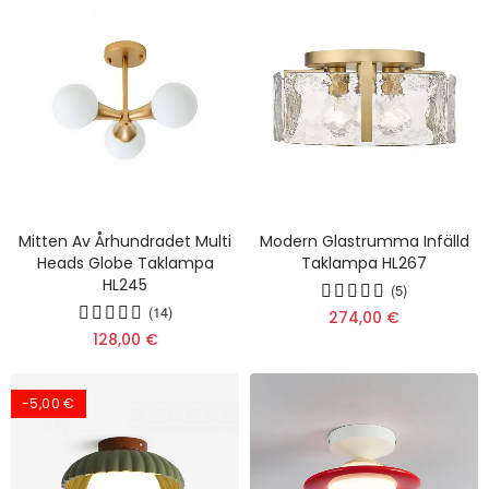
Mitten Av Århundradet Multi
Modern Glastrumma Infälld
Heads Globe Taklampa
Taklampa HL267
HL245
(5)
(14)
274,00 €
128,00 €
-5,00 €