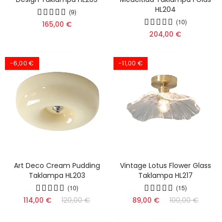
HL204
(9)
(10)
165,00 €
204,00 €
-6,00 €
-11,00 €
Art Deco Cream Pudding
Vintage Lotus Flower Glass
Taklampa HL203
Taklampa HL217
(10)
(15)
114,00 €
120,00 €
89,00 €
100,00 €