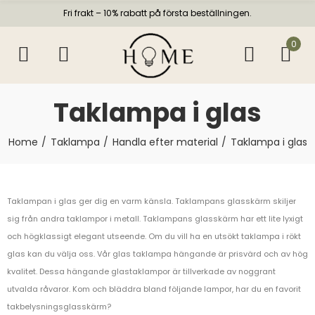
Fri frakt – 10% rabatt på första beställningen.
0
Taklampa i glas
Home
Taklampa
Handla efter material
Taklampa i glas
Taklampan i glas ger dig en varm känsla. Taklampans glasskärm skiljer
sig från andra taklampor i metall. Taklampans glasskärm har ett lite lyxigt
och högklassigt elegant utseende. Om du vill ha en utsökt taklampa i rökt
glas kan du välja oss. Vår glas taklampa hängande är prisvärd och av hög
kvalitet. Dessa hängande glastaklampor är tillverkade av noggrant
utvalda råvaror. Kom och bläddra bland följande lampor, har du en favorit
takbelysningsglasskärm?