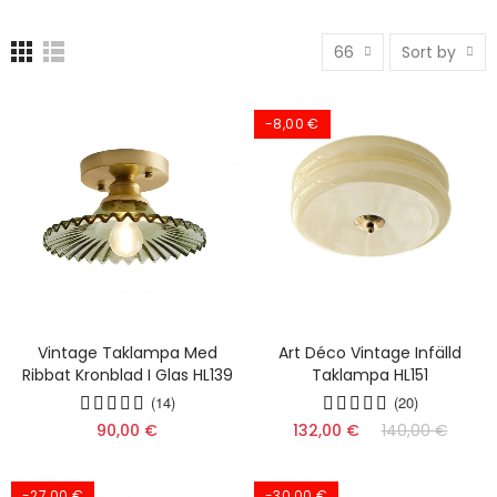
66
Sort by
-8,00 €
Vintage Taklampa Med
Art Déco Vintage Infälld
Ribbat Kronblad I Glas HL139
Taklampa HL151
(14)
(20)
90,00 €
132,00 €
140,00 €
-27,00 €
-30,00 €