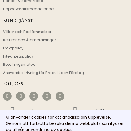
Handel & Samarbete
Upphovsrättsmeddelande
KUNDTJÄNST
Villkor och Bestämmelser
Returer och Återbetalningar
Fraktpolicy
Integritetspolicy
Betalningsmetod
Ansvarsfriskrivning för Produkt och Företag
FÖLJ OSS
Fri Frakt
Kostnadseffektivt
Vi använder cookies för att anpassa din upplevelse.
Genom att fortsätta besöka denna webbplats samtycker
Snabb Avsändning
Ansvarsfull Service
du till vår användning av cookies.