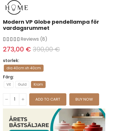
Modern VP Globe pendellampa för
vardagsrummet
Reviews (8)
273,00 €
390,00 €
storlek
dia 40cm xh 40cm
Färg
Vit
Guld
Krom
ADD TO CART
BUY NOW