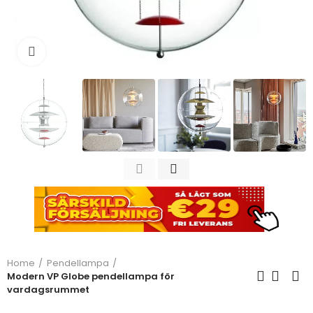
Click to enlarge
Home
Pendellampa
Modern VP Globe pendellampa för
vardagsrummet