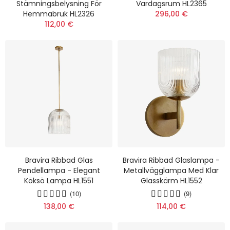
Stämningsbelysning För
Vardagsrum HL2365
Hemmabruk HL2326
296,00 €
112,00 €
Bravira Ribbad Glas
Bravira Ribbad Glaslampa -
Pendellampa - Elegant
Metallvägglampa Med Klar
Köksö Lampa HL1551
Glasskärm HL1552
(10)
(9)
138,00 €
114,00 €