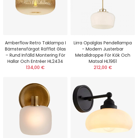
Amberflow Retro Taklampa I
Lirra Opalglas Pendellampa
Bärnstensfärgat Räfflat Glas
- Modern Justerbar
– Rund Infälld Montering För
Metalldroppe För Kök Och
Hallar Och Entréer HL2434
Matsal HL1961
134,00 €
212,00 €