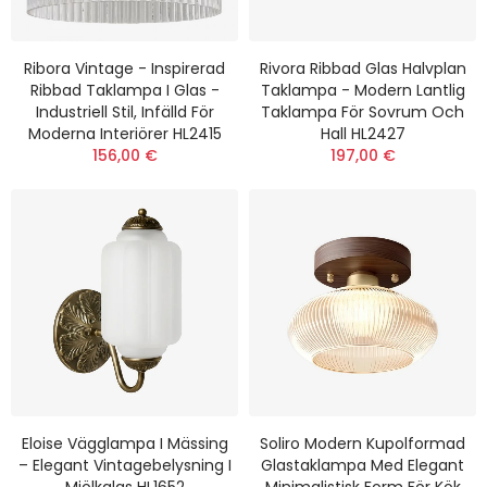
Ribora Vintage - Inspirerad
Rivora Ribbad Glas Halvplan
Ribbad Taklampa I Glas -
Taklampa - Modern Lantlig
Industriell Stil, Infälld För
Taklampa För Sovrum Och
Moderna Interiörer HL2415
Hall HL2427
156,00 €
197,00 €
Eloise Vägglampa I Mässing
Soliro Modern Kupolformad
– Elegant Vintagebelysning I
Glastaklampa Med Elegant
Mjölkglas HL1652
Minimalistisk Form För Kök