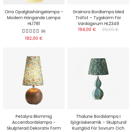
Orra Opalglashängelampa -
Grainora Bordlampa Med
Modern Hängande Lampa
Träfot – Tygskärm För
HL1781
Vardagsrum HL2349
194,00 €
212,00 €
(9)
182,00 €
Petalyra Blommig
Thalune Bordslampa I
Accentbordslampa -
Sjögräskeramik – Skulptural
Skulpterad Dekorativ Form
Kustglöd För Sovrum Och