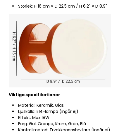
Storlek:
H
16 cm
× D 22,5 cm / H 6,2" × D 8,9"
Viktiga specifikationer
Material: Keramik, Glas
Ljuskälla: E14-lampa (ingår ej)
Effekt: Max 18W
Färg: Gul, Orange, Kräm, Grön, Blå
Kontrollmetod: Tryckknappsbrytare (ingår ej)