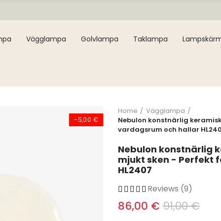
mpa
Vägglampa
Golvlampa
Taklampa
Lampskär
Home
Vägglampa
-5,00 €
Nebulon konstnärlig keramis
vardagsrum och hallar HL24
Nebulon konstnärlig
mjukt sken - Perfekt 
HL2407
Reviews (9)
86,00 €
91,00 €