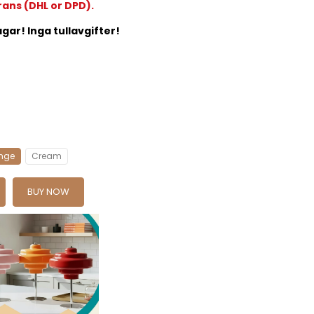
rans (DHL or DPD).
gar! Inga tullavgifter!
nge
Cream
BUY NOW