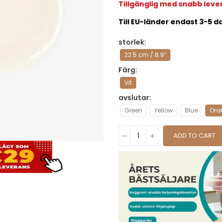
Tillgänglig med snabb leve
Till EU-länder endast 3-5 da
storlek
22.5 cm / 8.9″
Färg
Vit
avslutar
Green
Yellow
Blue
Ora
ADD TO CART