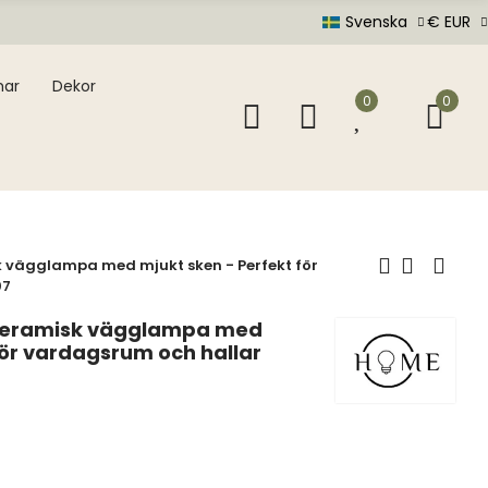
Svenska
€ EUR
mar
Dekor
0
0
k vägglampa med mjukt sken - Perfekt för
07
 keramisk vägglampa med
för vardagsrum och hallar