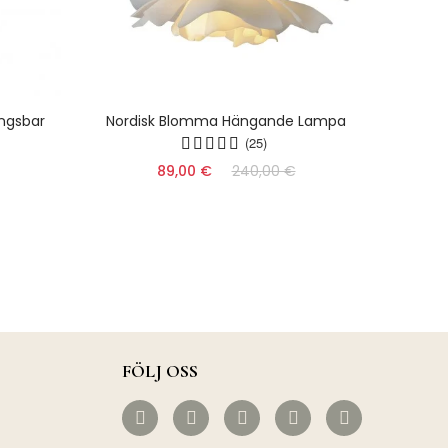
ngsbar
Nordisk Blomma Hängande Lampa
Takla
(25)
89,00 €
240,00 €
FÖLJ OSS