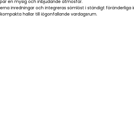
apar en mysig och inbjudande atmosfär.
rna inredningar och integreras sömlöst i ständigt föränderliga in
n kompakta hallar till iögonfallande vardagsrum.