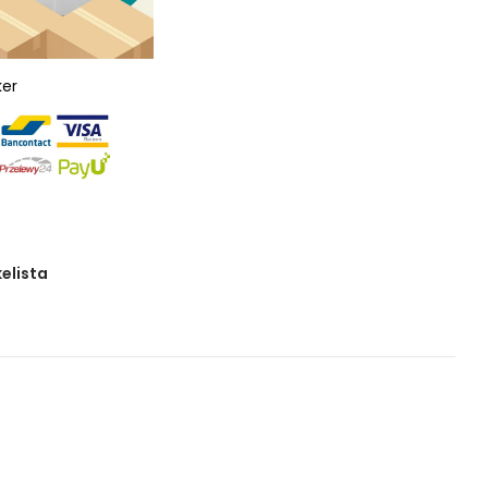
ker
kelista