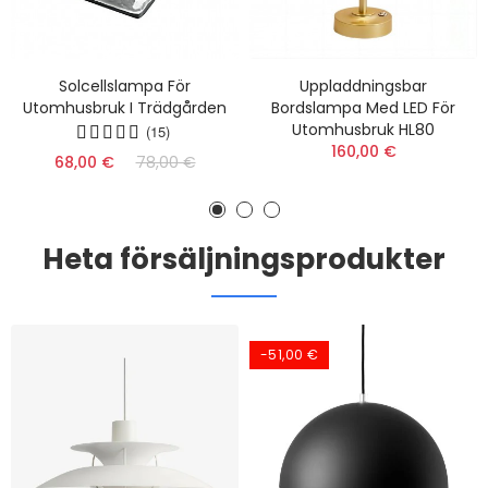
Solcellslampa För
Uppladdningsbar
Utomhusbruk I Trädgården
Bordslampa Med LED För
Utomhusbruk HL80
(15)
160,00 €
68,00 €
78,00 €
Heta försäljningsprodukter
-51,00 €