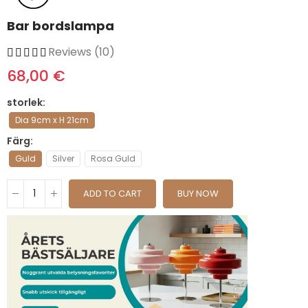
Bar bordslampa
Reviews (10)
68,00 €
storlek
Dia 9cm x H 21cm
Färg
Guld
Silver
Rosa Guld
ADD TO CART
BUY NOW