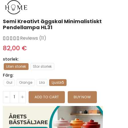
Semi Kreativt äggskal Minimalistiskt
Pendellampa HL31
Reviews (11)
82,00 €
storlek
Liten storlek
Stor storlek
Färg
Gul
Orange
Lila
Ljusblå
ADD TO CART
BUY NOW