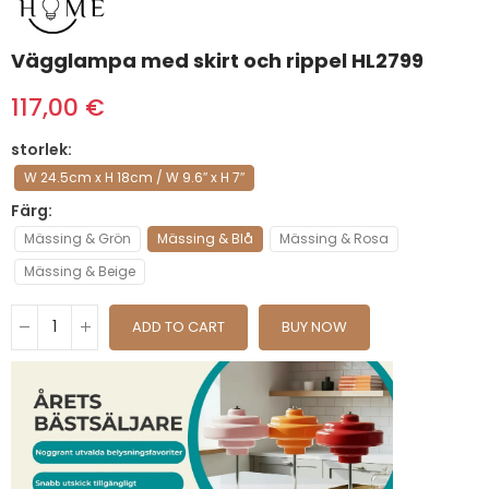
Vägglampa med skirt och rippel HL2799
117,00 €
storlek
W 24.5cm x H 18cm / W 9.6″ x H 7″
Färg
Mässing & Grön
Mässing & Blå
Mässing & Rosa
Mässing & Beige
ADD TO CART
BUY NOW