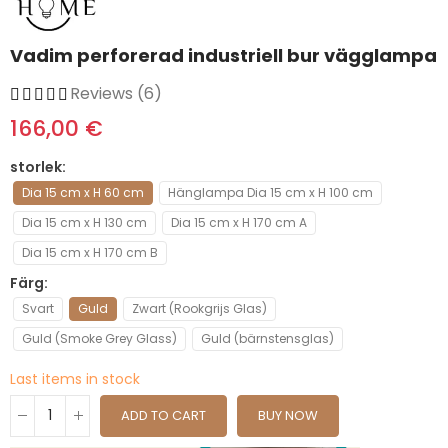
Vadim perforerad industriell bur vägglampa
Reviews (6)
166,00 €
storlek
Dia 15 cm x H 60 cm
Hänglampa Dia 15 cm x H 100 cm
Dia 15 cm x H 130 cm
Dia 15 cm x H 170 cm A
Dia 15 cm x H 170 cm B
Färg
Svart
Guld
Zwart (Rookgrijs Glas)
Guld (Smoke Grey Glass)
Guld (bärnstensglas)
Last items in stock
ADD TO CART
BUY NOW