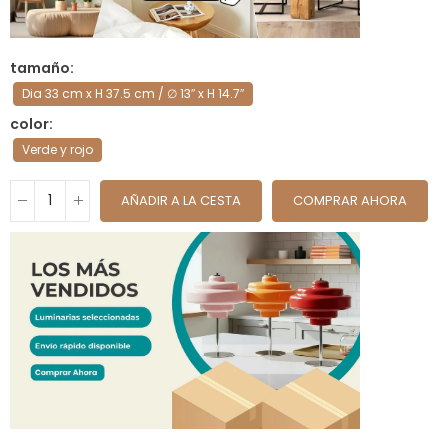
tamaño
Dia 33 cm x H 37.5 cm / ∅ 13″ x H 14.7″
color
Verde y rojo
AÑADIR A LA CESTA
COMPRAR AHORA