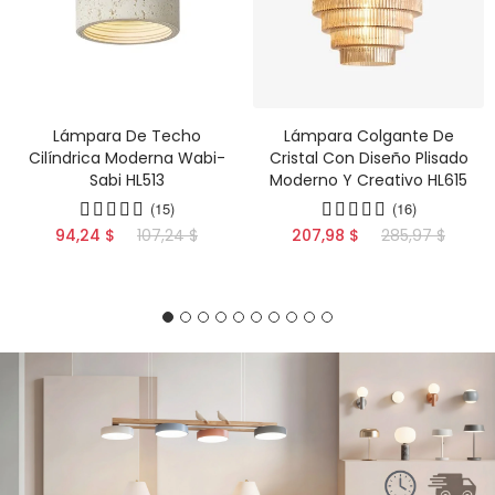
Lámpara De Techo
Lámpara Colgante De
Cilíndrica Moderna Wabi-
Cristal Con Diseño Plisado
Sabi HL513
Moderno Y Creativo HL615
(15)
(16)
94,24 $
107,24 $
207,98 $
285,97 $