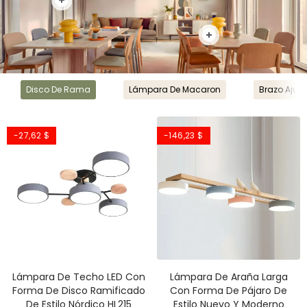
Disco De Rama
Lámpara De Macaron
Brazo Ajust
-27,62 $
-146,23 $
Lámpara De Techo LED Con
Lámpara De Araña Larga
Forma De Disco Ramificado
Con Forma De Pájaro De
De Estilo Nórdico HL215
Estilo Nuevo Y Moderno