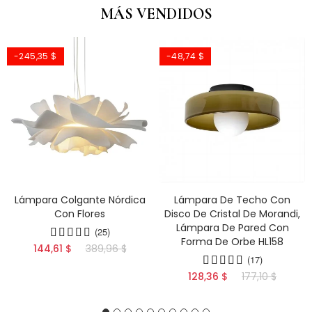
MÁS VENDIDOS
-245,35 $
-48,74 $
Lámpara Colgante Nórdica
Lámpara De Techo Con
Con Flores
Disco De Cristal De Morandi,
Lámpara De Pared Con
(25)
Forma De Orbe HL158
144,61 $
389,96 $
(17)
128,36 $
177,10 $