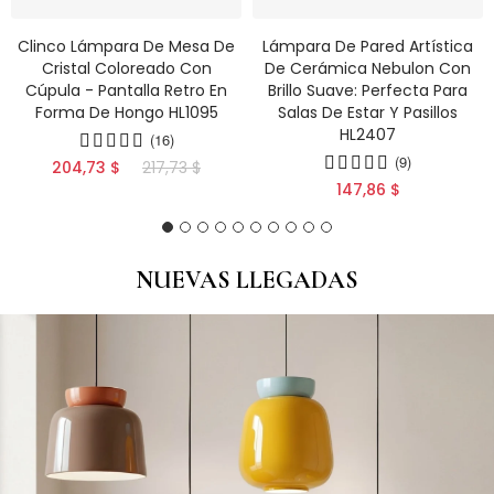
Clinco Lámpara De Mesa De
Lámpara De Pared Artística
Cristal Coloreado Con
De Cerámica Nebulon Con
Cúpula - Pantalla Retro En
Brillo Suave: Perfecta Para
Forma De Hongo HL1095
Salas De Estar Y Pasillos
HL2407
(16)
(9)
204,73 $
217,73 $
147,86 $
NUEVAS LLEGADAS