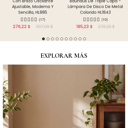
Con Brazo Oscilante
Bauhaus De Triple Capa -
Ajustable, Moderna Y
Lámpara De Disco De Metal
Sencilla, HL885
Colorido HL1843
(17)
(10)
276,22 $
307,09 $
185,23 $
276,22 $
EXPLORAR MÁS