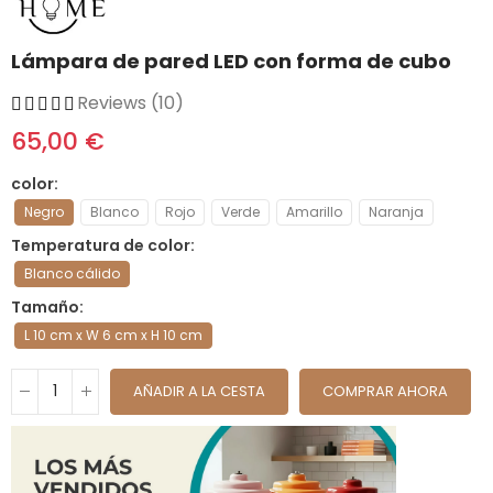
Lámpara de pared LED con forma de cubo
Reviews (10)
65,00 €
color
Negro
Blanco
Rojo
Verde
Amarillo
Naranja
Temperatura de color
Blanco cálido
Tamaño
L 10 cm x W 6 cm x H 10 cm
AÑADIR A LA CESTA
COMPRAR AHORA