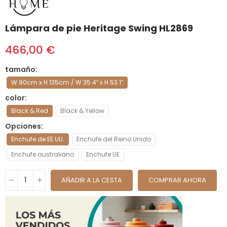
Lámpara de pie Heritage Swing HL2869
466,00 €
tamaño
W 90cm x H 135cm / W 35.4″ x H 53.1″
color
Black & Red
Black & Yellow
Opciones
Enchufe de EE.UU.
Enchufe del Reino Unido
Enchufe australiano
Enchufe UE
AÑADIR A LA CESTA
COMPRAR AHORA