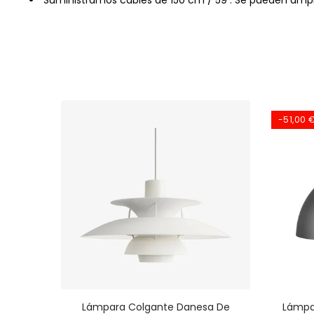
Suministramos cables de 150 cm / 59 . Se pueden ampli
-51,00 
Disc -
Lámpara Colgante Danesa De
Lámpa