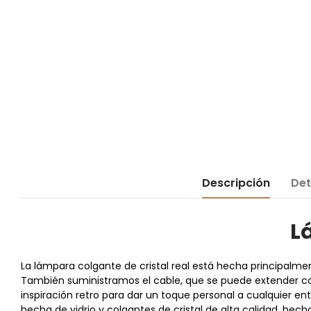
Descripción
Det
L
La lámpara colgante de cristal real está hecha principalme
También suministramos el cable, que se puede extender co
inspiración retro para dar un toque personal a cualquier e
hecha de vidrio y colgantes de cristal de alta calidad, hec