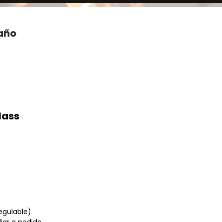
año
lass
egulable)