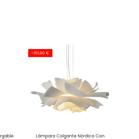
-151,00 €
rgable
Lámpara Colgante Nórdica Con
Lámpa