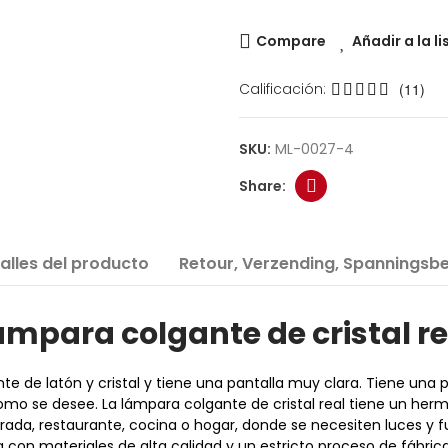
Compare
Añadir a la l
Calificación:
(11)
SKU:
ML-0027-4
alles del producto
Retour, Verzending, Spanningsbe
ámpara colgante de cristal re
nte de latón y cristal y tiene una pantalla muy clara. Tiene u
mo se desee. La lámpara colgante de cristal real tiene un he
ntrada, restaurante, cocina o hogar, donde se necesiten luces y
ha con materiales de alta calidad y un estricto proceso de fábri