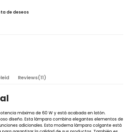
ista de deseos
leid
Reviews(11)
al
na potencia máxima de 60 W y está acabada en latón.
rmoso diseño. Esta lámpara combina elegantes elementos de
 funciones adicionales. Esta moderna lámpara colgante está
ca para garantizar la calidad de sus productos. También es