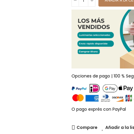
AÑADIR A LA C
Opciones de pago | 100 % Seg
O pago exprés con PayPal
Compare
Añadir a la l