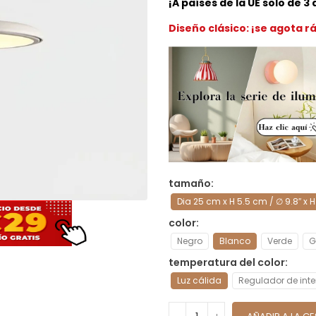
¡A países de la UE solo de 3
Diseño clásico: ¡se agota 
tamaño
Dia 25 cm x H 5.5 cm / ∅ 9.8″ x H 
color
Negro
Blanco
Verde
G
temperatura del color
Luz cálida
Regulador de int