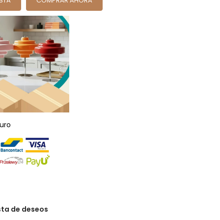
ESTA
COMPRAR AHORA
uro
ista de deseos