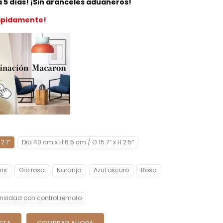
 a 5 días! ¡Sin aranceles aduaneros!
rápidamente!
2.1″
Dia 40 cm x H 6.5 cm / ∅ 15.7″ x H 2.5″
ris
Oro rosa
Naranja
Azul oscuro
Rosa
ensidad con control remoto