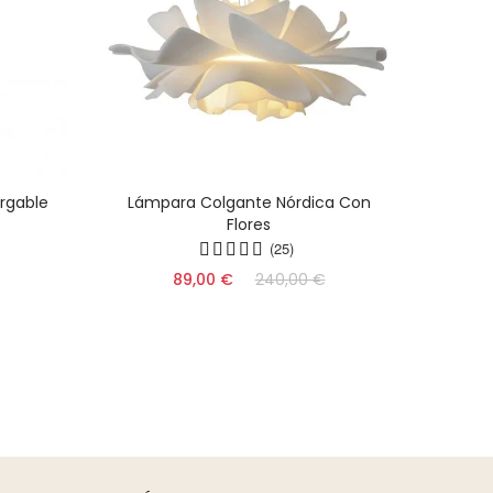
rgable
Lámpara Colgante Nórdica Con
Lámpa
Flores
Fo
(25)
89,00 €
240,00 €