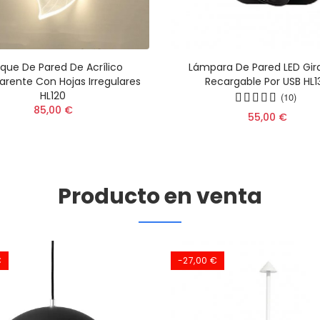
ique De Pared De Acrílico
Lámpara De Pared LED Gira
arente Con Hojas Irregulares
Recargable Por USB HL1
HL120
(10)
85,00 €
55,00 €
Producto en venta
€
-27,00 €