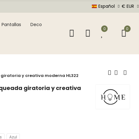
Español
€ EUR
Pantallas
Deco
0
0
iratoria y creativa moderna HL322
ueada giratoria y creativa
s
Azul