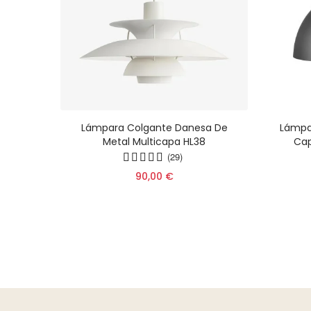
Disc -
Lámpara Colgante Danesa De
Lámpa
ica
Metal Multicapa HL38
Cap
ocina
(29)
90,00 €