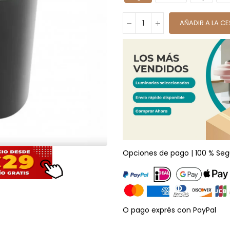
AÑADIR A LA C
Opciones de pago | 100 % Seg
O pago exprés con PayPal