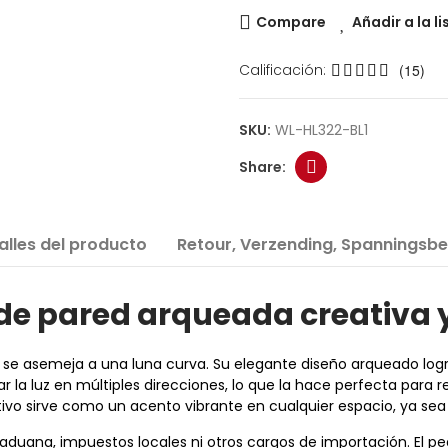
Compare
Añadir a la l
Calificación:
(15)
SKU:
WL-HL322-BL1
alles del producto
Retour, Verzending, Spanningsbe
e pared arqueada creativa
e asemeja a una luna curva. Su elegante diseño arqueado logra u
a luz en múltiples direcciones, lo que la hace perfecta para realz
ivo sirve como un acento vibrante en cualquier espacio, ya sea u
uana, impuestos locales ni otros cargos de importación. El ped