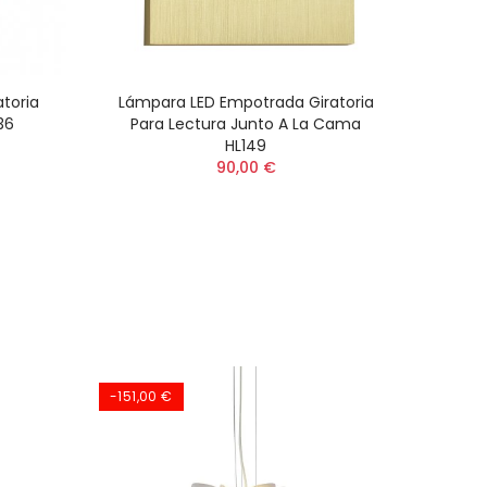
toria
Lámpara LED Empotrada Giratoria
36
Para Lectura Junto A La Cama
HL149
90,00 €
-151,00 €