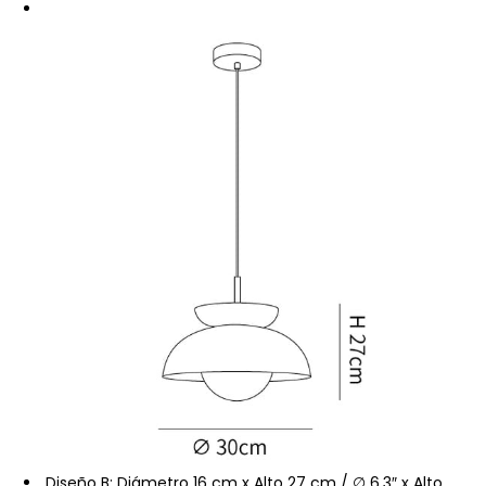
Diseño B: Diámetro 16 cm x Alto 27 cm / ∅ 6,3″ x Alto