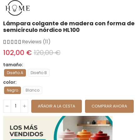
Lámpara colgante de madera con forma de
semicírculo nórdico HL100
Reviews (11)
102,00 €
120,00 €
tamaño
Diseño A
Diseño B
color
Negro
Blanco
AÑADIR A LA CESTA
COMPRAR AHORA