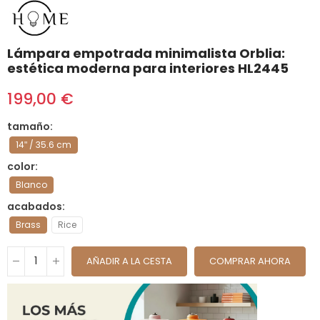
Lámpara empotrada minimalista Orblia:
estética moderna para interiores HL2445
199,00 €
tamaño
14ʺ / 35.6 cm
color
Blanco
acabados
Brass
Rice
AÑADIR A LA CESTA
COMPRAR AHORA