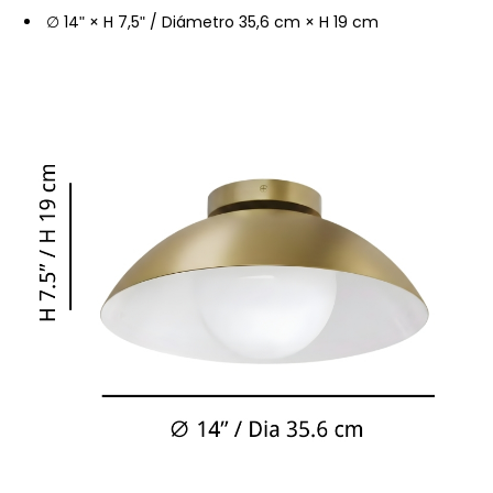
∅ 14ʺ × H 7,5ʺ / Diámetro 35,6 cm × H 19 cm