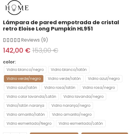
Lámpara de pared empotrada de cristal
retro Eloise Long Pumpkin HL951
Reviews (9)
142,00 €
153,00 €
color
Vidrio blanco/negro
Vidrio blanco/latón
Vidrio verde/negro
Vidrio verde/latón
Vidrio azul/negro
Vidrio azul/latón
Vidrio rosa/latón
Vidrio rosa/negro
Vidrio color lavanda/Latón
Vidrio lavanda/negro
Vidrio/latón naranja
Vidrio naranja/negro
Vidrio amarillo/latón
Vidrio amarillo/negro
Vidrio esmerilado/Negro
Vidrio esmerilado/Latón