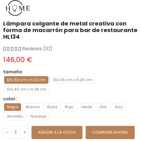
Lámpara colgante de metal creativa con
forma de macarrón para bar de restaurante
HL134
Reviews (10)
146,00 €
tamaño
Dia 30 cm x H 22 cm
Dia 35 cm x H 25 cm
Dia 40 cm x H 28 cm
color
Negro
Blanco
Rosa
Rojo
Verde
Gris
Azul
Amarillo
Naranja
AÑADIR A LA CESTA
COMPRAR AHORA