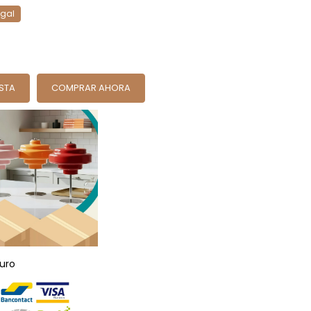
ogal
ESTA
COMPRAR AHORA
uro