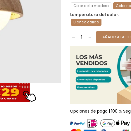
Color de la madera
Color n
temperatura del color
Blanco cálido
AÑADIR A LA C
Opciones de pago | 100 % Seg