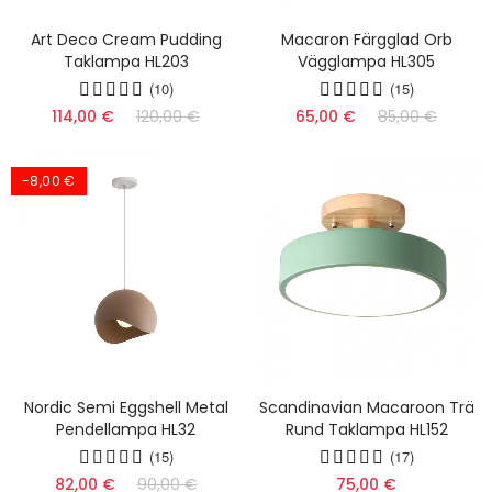
Art Deco Cream Pudding
Macaron Färgglad Orb
Taklampa HL203
Vägglampa HL305
(10)
(15)
114,00 €
120,00 €
65,00 €
85,00 €
-8,00 €
Nordic Semi Eggshell Metal
Scandinavian Macaroon Trä
Pendellampa HL32
Rund Taklampa HL152
(15)
(17)
82,00 €
90,00 €
75,00 €