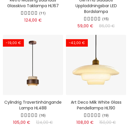
Glasskiva Taklampa HL167
Uppladdningsbar LED
Bordslampa
(11)
(15)
124,00 €
59,00 €
86,00 €
-19,00 €
-42,00 €
Cylindrig Travertinhängande
Art Deco Milk White Glass
Lampa HL488
Pendellampa HL190
(16)
(19)
105,00 €
124,00 €
108,00 €
150,00 €