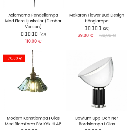
Axiomorna Pendellampa
Makaron Flower Bud Design
Med Flera Ljuskällor (dimbar
Hänglampa
Version)
(20)
(20)
69,00 €
120,00 €
110,00 €
-70,00 €
Modern Konstlampa I Glas
Bowlum Upp Och Ner
Med Blomform För Kök HL46
Bordslampa I Glas