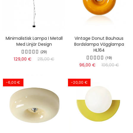
Minimalistisk Lampa I Metall
Vintage Donut Bauhaus
Med Linjär Design
Bordslampa Vägglampa
HL164
(29)
(19)
129,00 €
215,00 €
96,00 €
106,00 €
-6,00 €
-20,00 €