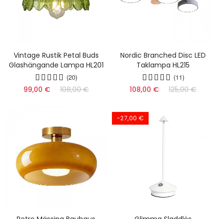
Vintage Rustik Petal Buds
Nordic Branched Disc LED
Glashängande Lampa HL201
Taklampa HL215
(20)
(11)
99,00 €
108,00 €
108,00 €
125,00 €
-27,00 €
Retro Mässing Bauhaus
Glimma Sladdlös