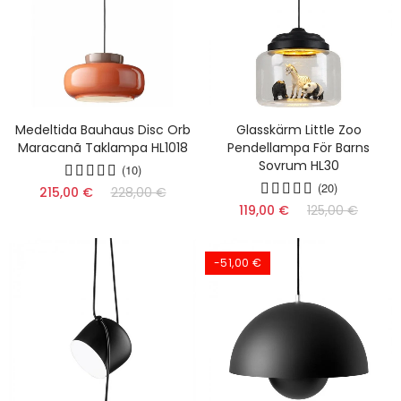
Medeltida Bauhaus Disc Orb
Glasskärm Little Zoo
Maracanã Taklampa HL1018
Pendellampa För Barns
Sovrum HL30
(10)
(20)
215,00 €
228,00 €
119,00 €
125,00 €
-51,00 €