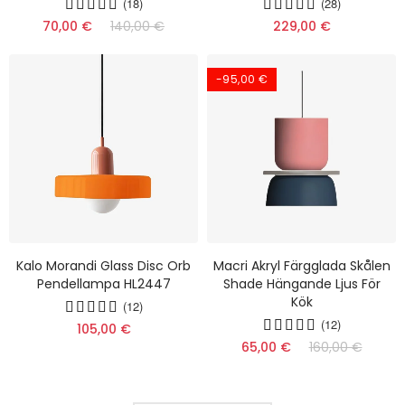
(18)
(28)
70,00 €
140,00 €
229,00 €
-95,00 €
Kalo Morandi Glass Disc Orb
Macri Akryl Färgglada Skålen
Pendellampa HL2447
Shade Hängande Ljus För
Kök
(12)
(12)
105,00 €
65,00 €
160,00 €