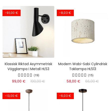
-91,00 €
-8,00 €
Klassisk Riktad Asymmetrisk
Modern Wabi-Sabi Cylindrisk
Vägglampa I Metall HL53
Taklampa HL513
(19)
(15)
99,00 €
190,00 €
58,00 €
66,00 €
-13,00 €
-6,00 €