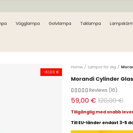
mpa
Vägglampa
Golvlampa
Taklampa
Lampskär
Home
Lampor för dig
Moran
-61,00 €
Morandi Cylinder Glas
Reviews (16)
59,00 €
120,00 €
Tillgänglig med snabb leve
Till EU-länder endast 3-5 da