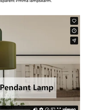
nsparent Pmma lampskärm.