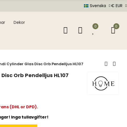
Svenska
€ EUR
mar
Dekor
0
0
di Cylinder Glas Disc Orb Pendelljus HL107
 Disc Orb Pendelljus HL107
rans (DHL or DPD).
gar! Inga tullavgifter!