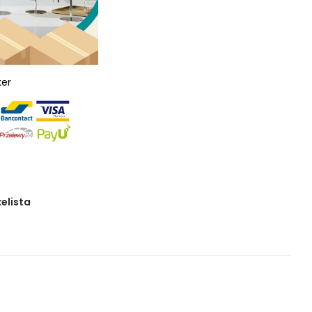
ker
kelista