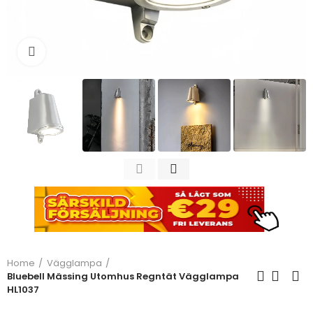
Click to enlarge
Home
Vägglampa
Bluebell Mässing Utomhus Regntät Vägglampa
HL1037