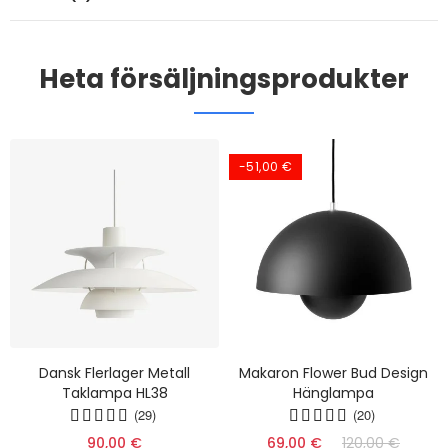
Heta försäljningsprodukter
-51,00 €
Dansk Flerlager Metall
Makaron Flower Bud Design
Taklampa HL38
Hänglampa
(29)
(20)
90,00 €
69,00 €
120,00 €