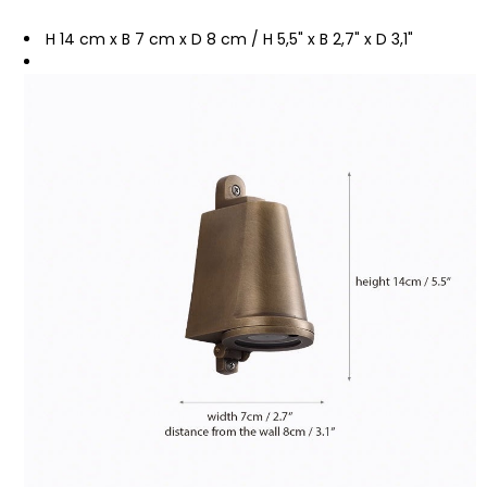
H 14 cm x B 7 cm x D 8 cm / H 5,5" x B 2,7" x D 3,1"