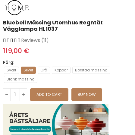
Bluebell Mässing Utomhus Regntät
Vägglampa HL1037
Reviews (11)
119,00 €
Färg
Svart
Silver
Grå
Koppar
Borstad mässing
Blank mässing
ADD TO CART
BUY NOW