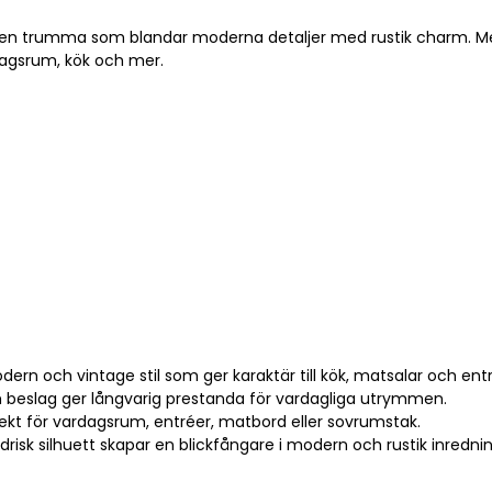
v en trumma som blandar moderna detaljer med rustik charm. Med 
rdagsrum, kök och mer.
rn och vintage stil som ger karaktär till kök, matsalar och entr
beslag ger långvarig prestanda för vardagliga utrymmen.
ekt för vardagsrum, entréer, matbord eller sovrumstak.
drisk silhuett skapar en blickfångare i modern och rustik inrednin