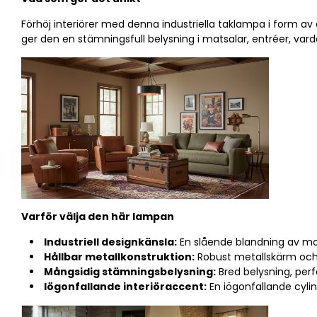
Förhöj interiörer med denna industriella taklampa i form a
ger den en stämningsfull belysning i matsalar, entréer, va
Varför välja den här lampan
Industriell designkänsla:
En slående blandning av mode
Hållbar metallkonstruktion:
Robust metallskärm och 
Mångsidig stämningsbelysning:
Bred belysning, perf
Iögonfallande interiöraccent:
En iögonfallande cylin