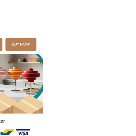
BUY NOW
ker