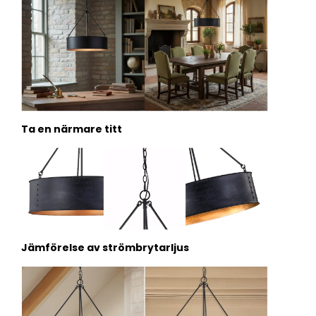
Ta en närmare titt
Jämförelse av strömbrytarljus