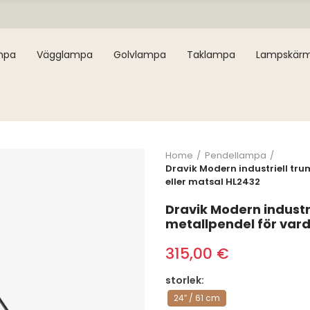
mpa
Vägglampa
Golvlampa
Taklampa
Lampskär
Home
Pendellampa
Dravik Modern industriell tr
eller matsal HL2432
Dravik Modern industr
metallpendel för var
315,00 €
storlek
24″ / 61 cm