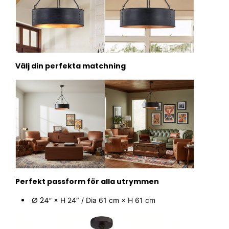
Välj din perfekta matchning
Perfekt passform för alla utrymmen
Ø 24″
×
H 24″ / Dia 61 cm × H 61 cm