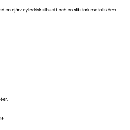
en djärv cylindrisk silhuett och en slitstark metallskärm
éer.
g.