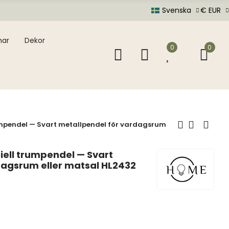
Svenska
€ EUR
mar
Dekor
0
0
umpendel — Svart metallpendel för vardagsrum
iell trumpendel — Svart
dagsrum eller matsal HL2432