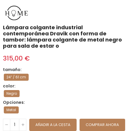
Lámpara colgante industrial
contemporánea Dravik con forma de
tambor: lámpara colgante de metal negro
para sala de estar o
315,00 €
tamaño
24″ / 61 cm
color
Negro
Opciones
Metal
AÑADIR A LA CESTA
COMPRAR AHORA