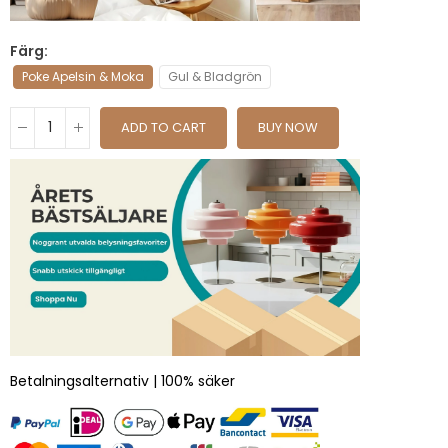
Färg
Poke Apelsin & Moka
Gul & Bladgrön
ADD TO CART
BUY NOW
Betalningsalternativ | 100% säker