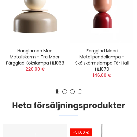
Hänglampa Med
Färgglad Macri
Metallskärm - Trä Macri
Metallpendellampa -
Färgglad Kökslampa HL1068
Skålskärmslampa För Hall
220,00 €
HL1070
146,00 €
Heta försäljningsprodukter
-51,00 €