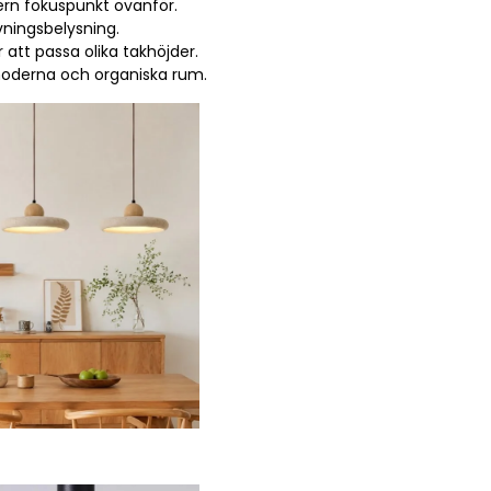
ern fokuspunkt ovanför.
vningsbelysning.
 att passa olika takhöjder.
 moderna och organiska rum.