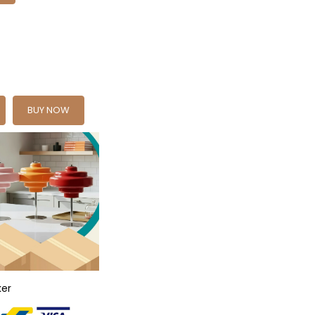
BUY NOW
ker