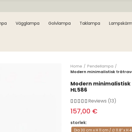
mpa
Vägglampa
Golvlampa
Taklampa
Lampskär
Home
Pendellampa
Modern minimalistisk trätra
Modern minimalistisk
HL586
Reviews (13)
157,00 €
storlek
Dia 30 cm x H 11 cm / ∅ 11.8″ x H 4