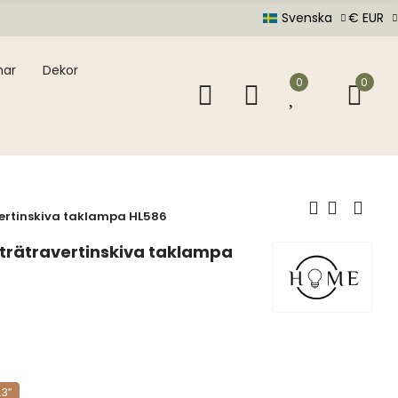
Svenska
€ EUR
mar
Dekor
0
0
vertinskiva taklampa HL586
 trätravertinskiva taklampa
.3″