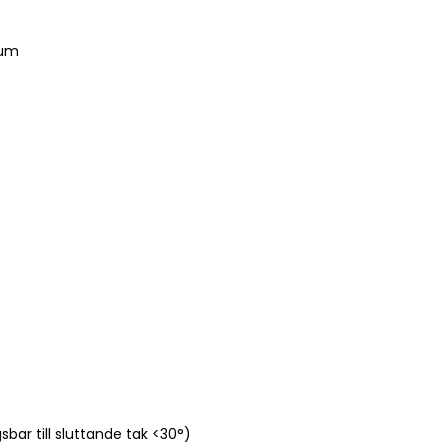
tum
bar till sluttande tak <30°)