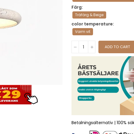
Färg
Träfärg & Beige
color temperature
Varm vit
ADD TO CART
Betalningsalternativ | 100% sä