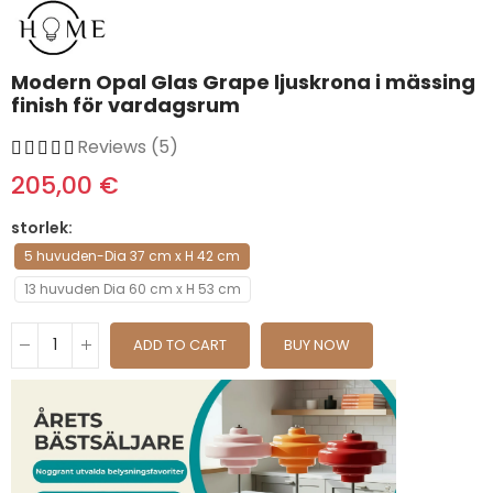
Modern Opal Glas Grape ljuskrona i mässing
finish för vardagsrum
Reviews (5)
205,00 €
storlek
5 huvuden-Dia 37 cm x H 42 cm
13 huvuden Dia 60 cm x H 53 cm
ADD TO CART
BUY NOW